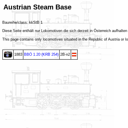
Austrian Steam Base
Baureihe/class: kkStB 1
Diese Seite enthält nur Lokomotiven die sich derzeit in Österreich aufhal
This page contains only locomotives situated in the Republic of Austria or l
1883
BBÖ 1.20 (KRB 254)
2B-n2