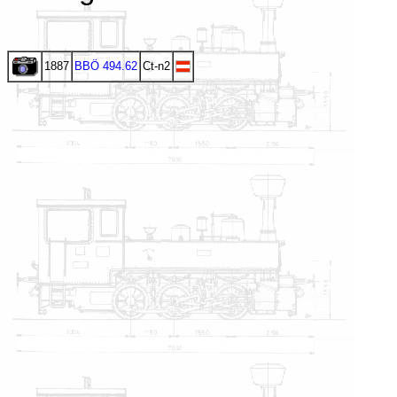
1887
BBÖ 494.62
Ct-n2